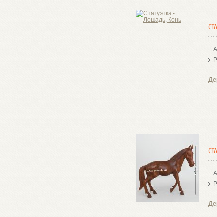
СТ
А
Р
Де
СТ
А
Р
Де