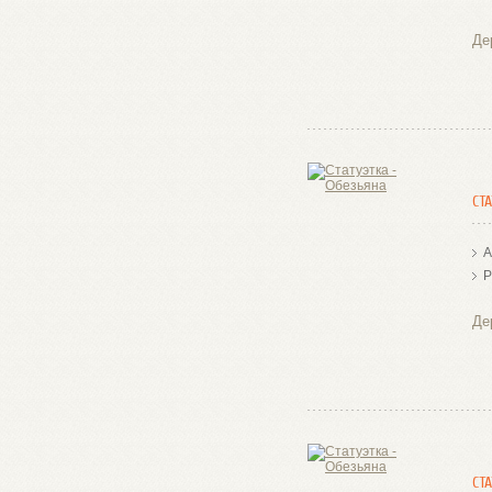
Де
СТ
А
Р
Де
СТ