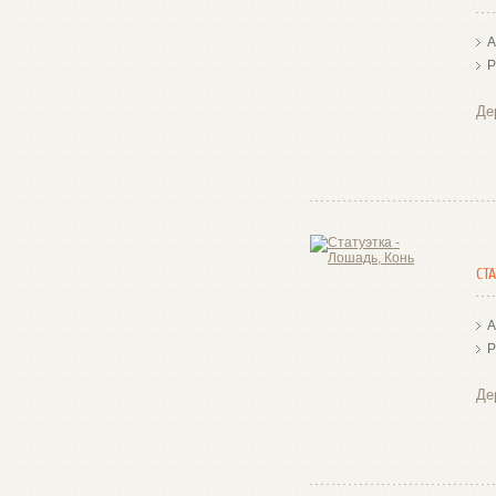
А
Р
Де
СТ
А
Р
Де