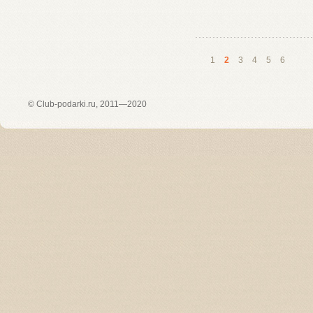
1
2
3
4
5
6
©
Club-podarki.ru
, 2011—2020