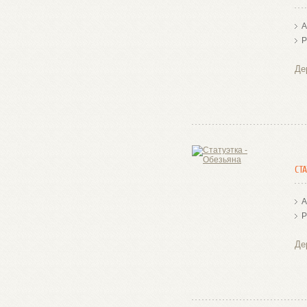
А
Р
Де
СТ
А
Р
Де