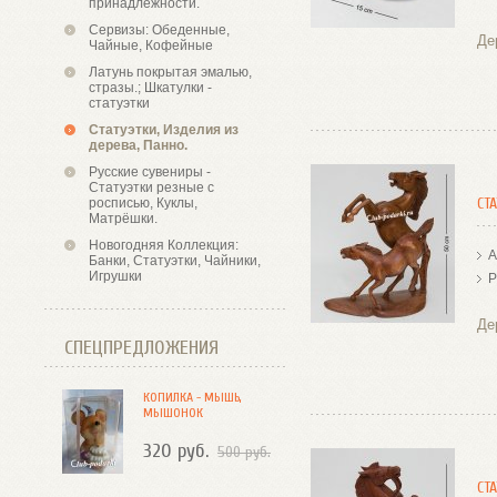
принадлежности.
Сервизы: Обеденные,
Де
Чайные, Кофейные
Латунь покрытая эмалью,
стразы.; Шкатулки -
статуэтки
Статуэтки, Изделия из
дерева, Панно.
Русские сувениры -
Статуэтки резные с
СТ
росписью, Куклы,
Матрёшки.
Новогодняя Коллекция:
А
Банки, Статуэтки, Чайники,
Игрушки
Р
Де
СПЕЦПРЕДЛОЖЕНИЯ
КОПИЛКА - МЫШЬ,
МЫШОНОК
320 руб.
500 руб.
СТ