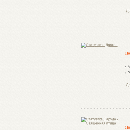
Де
СТ
А
Р
Де
СТ