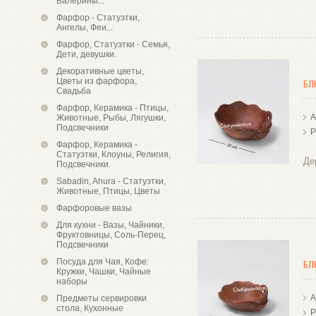
Балерины...
Фарфор - Статуэтки,
Ангелы, Феи...
Фарфор, Статуэтки - Семья,
Дети, девушки.
Декоративные цветы,
Цветы из фарфора,
БЛ
Свадьба
Фарфор, Керамика - Птицы,
А
Животные, Рыбы, Лягушки,
Подсвечники
Р
Фарфор, Керамика -
Статуэтки, Клоуны, Религия,
Де
Подсвечники.
Sabadin, Ahura - Статуэтки,
Животные, Птицы, Цветы
Фарфоровые вазы
Для кухни - Вазы, Чайники,
Фруктовницы, Соль-Перец,
Подсвечники
Посуда для Чая, Кофе:
БЛ
Кружки, Чашки, Чайные
наборы
А
Предметы сервировки
стола, Кухонные
Р