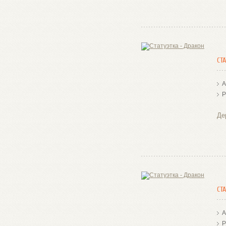
СТ
А
Р
Де
СТ
А
Р