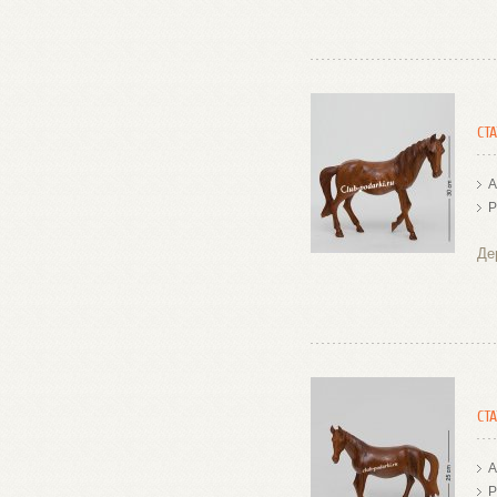
СТ
А
Р
Де
СТ
А
Р