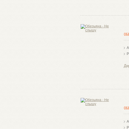
ОБ
А
Р
Де
ОБ
А
Р