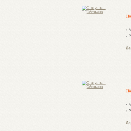
СТ
А
Р
Де
СТ
А
Р
Де