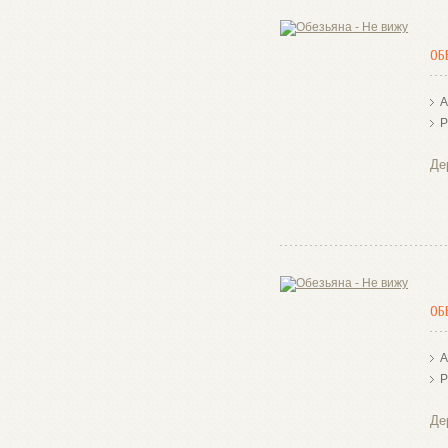
ОБ
А
Р
Де
ОБ
А
Р
Де