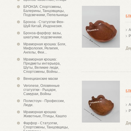
БРОНЗА: Спортсмены,
Балерины, Танцовщицы,
Подсвечники, Пепельницы
БЛ
Бронза - Статуэтки Фен-
Шуй Китай, Индонезия.
А
Бронза-фарфор: вазы,
Р
шкатулки, подсвечники.
Мраморная крошка: Боги,
Де
Мифология, Религия,
Ангелы, Феи...
Мраморная крошка:
Предметы интерьера,
Шуты, Великие люди,
Спортсмены, Войны...
Венецианские маски
Veronese, Оловянные
статуэтки - Рыцари,
БЛ
Самураи, Войны
Полистоун - Профессии,
А
Люди.
Р
Мраморная крошка:
Животные, Птицы, Кашпо
Де
Фарфор - Статуэтки,
Спортсмены, Танцовщицы,