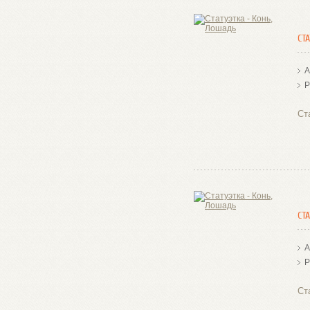
СТ
А
Р
Ст
СТ
А
Р
Ст