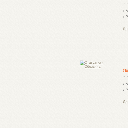
А
Р
Де
СТ
А
Р
Де