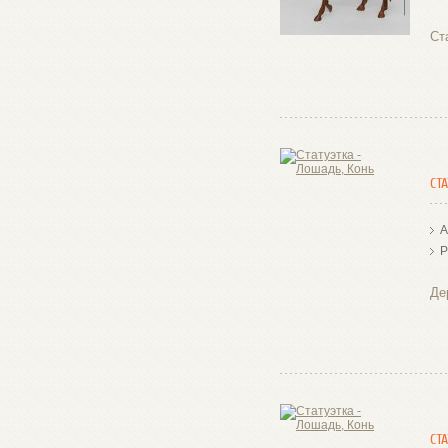
Ст
СТ
А
Р
Де
СТ