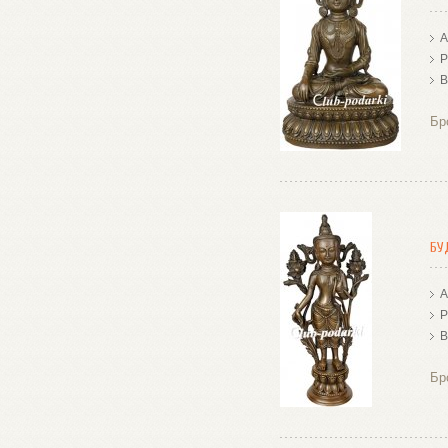
А
Р
В
Бр
БУ
А
Р
В
Бр