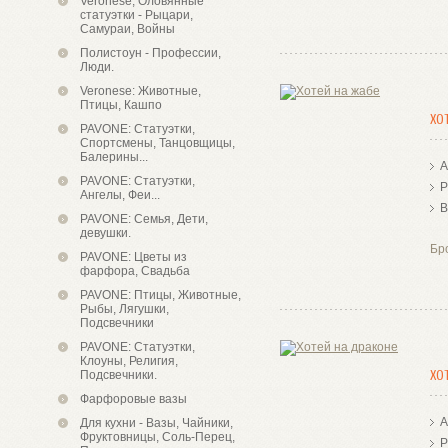
Veronese, Оловянные
статуэтки - Рыцари,
Самураи, Войны
Полистоун - Профессии,
Люди.
Veronese: Животные,
Птицы, Кашпо
ХО
PAVONE: Статуэтки,
Спортсмены, Танцовщицы,
Балерины...
А
PAVONE: Статуэтки,
Р
Ангелы, Феи...
В
PAVONE: Семья, Дети,
девушки.
Бр
PAVONE: Цветы из
фарфора, Свадьба
PAVONE: Птицы, Животные,
Рыбы, Лягушки,
Подсвечники
PAVONE: Статуэтки,
Клоуны, Религия,
ХО
Подсвечники.
Фарфоровые вазы
А
Для кухни - Вазы, Чайники,
Фруктовницы, Соль-Перец,
Р