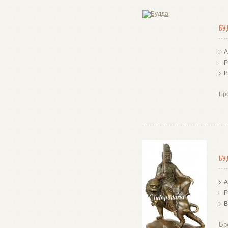
БУ
А
Р
В
Бр
БУ
А
Р
В
Бр