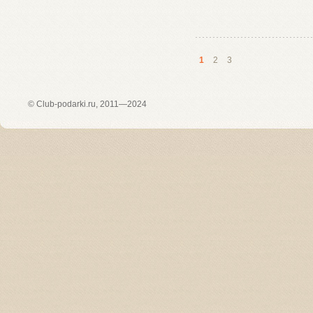
1
2
3
©
Club-podarki.ru
, 2011—2024