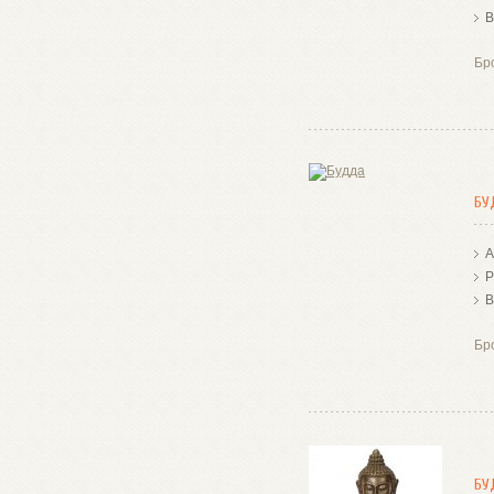
В
Бр
БУ
А
Р
В
Бр
БУ