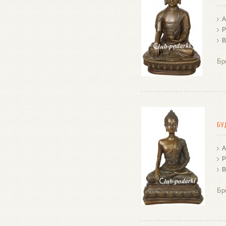
А
Р
В
Бр
БУ
А
Р
В
Бр