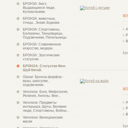
БРОНЗА: бюст,
Выдающиеся люди,
Колокольчики.
ХО
БРОНЗА: животные,
птицы...Знаки Зодиака
А
БРОНЗА: Спортсмены,
Балерины, Танцовщицы,
Р
Подсвечники, Пепельницы
В
БРОНЗА: Современное
искусство, модерн.
Бр
БРОНЗА: Эротические
статуэтки
БРОНЗА: Статуэтки Фен-
Шуй Китай.
Glasar: Бронза-фарфор -
вазы, шкатулки,
подсвечники.
ХО
Veronese: Боги, Мифология,
Религия, Ангелы, Феи...
А
Veronese: Предметы
интерьера, Шуты, Великие
Р
люди, Спортсмены, Войны...
В
Veronese: Венецианские
маски
Бр