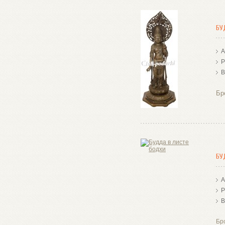
БУ
А
Р
В
Бр
БУ
А
Р
В
Бр