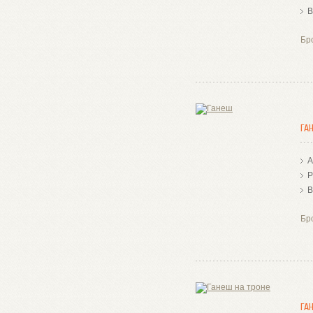
В
Бр
ГА
А
Р
В
Бр
ГА