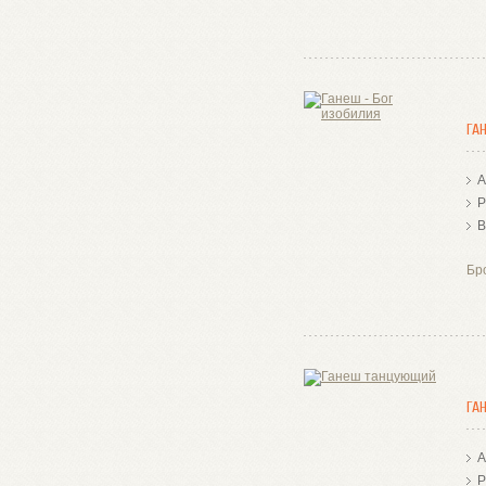
ГА
А
Р
В
Бр
ГА
А
Р