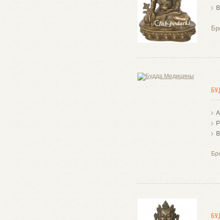
В
Бр
БУ
А
Р
В
Бр
БУ