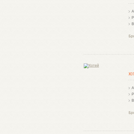
А
Р
В
Бр
ХО
А
Р
В
Бр