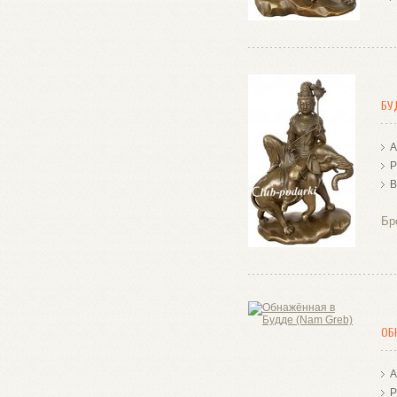
БУ
А
Р
В
Бр
ОБ
А
Р