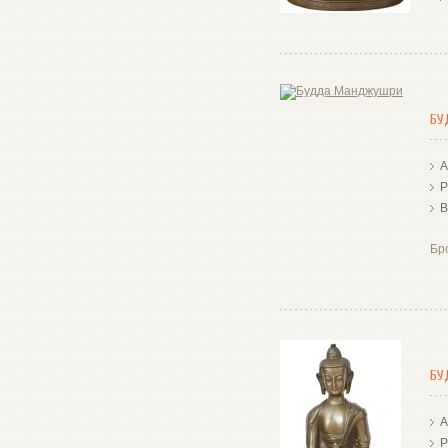
БУ
А
Р
В
Бр
БУ
А
Р