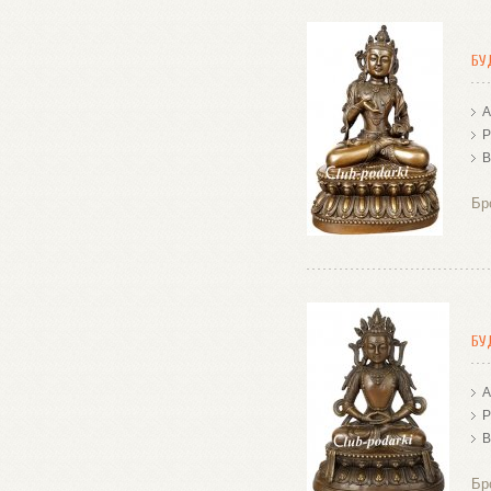
БУ
А
Р
В
Бр
БУ
А
Р
В
Бр