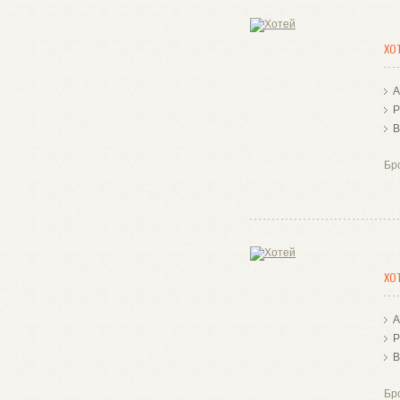
ХО
А
Р
В
Бр
ХО
А
Р
В
Бр