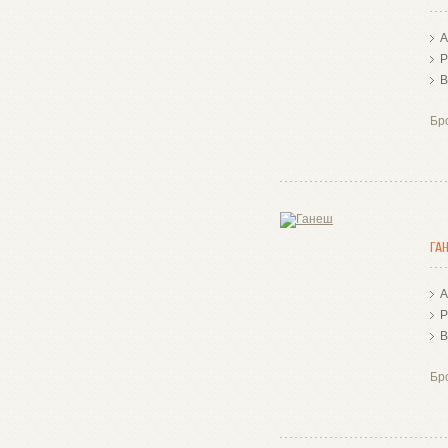
А
Р
В
Бр
ГА
А
Р
В
Бр