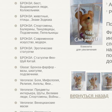
БРОНЗА: бюст,
А
Выдающиеся люди,
Колокольчики.
Р
БРОНЗА: животные,
птицы...Знаки Зодиака
По
БРОНЗА: Спортсмены,
Балерины, Танцовщицы,
Ф
Подсвечники, Пепельницы
и
БРОНЗА: Современное
искусство, модерн.
с
Кликните
БРОНЗА: Эротические
на
для увеличения
статуэтки
по
БРОНЗА: Статуэтки Фен-
до
Шуй Китай.
Glasar: Бронза-фарфор -
вазы, шкатулки,
подсвечники.
Veronese: Боги, Мифология,
Религия, Ангелы, Феи...
Veronese: Предметы
интерьера, Шуты, Великие
вернуться назад
люди, Спортсмены, Войны...
Veronese: Венецианские
маски