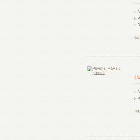
А
Р
В
Фа
PA
А
Р
Фа