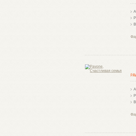
А
Р
В
Фа
PA
А
Р
В
Фа