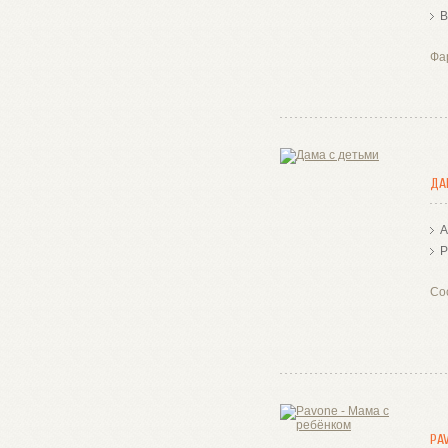
В
Фа
ДА
А
Р
Со
PA