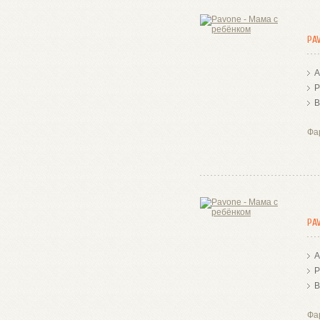
PA
А
Р
В
Фа
PA
А
Р
В
Фа