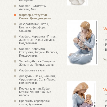
Балерины...
Фарфор - Статуэтки,
Ангелы, Феи...
Фарфор, Статуэтки -
Семья, Дети, девушки.
Декоративные цветы,
Цветы из фарфора,
PA
Свадьба
Фарфор, Керамика - Птицы,
А
Животные, Рыбы, Лягушки,
Подсвечники
Р
Фарфор, Керамика -
В
Статуэтки, Клоуны, Религия,
Подсвечники.
Фа
Sabadin, Ahura - Статуэтки,
Животные, Птицы, Цветы
Фарфоровые вазы
Для кухни - Вазы, Чайники,
Фруктовницы, Соль-Перец,
Подсвечники
Посуда для Чая, Кофе:
PA
Кружки, Чашки, Чайные
наборы
А
Предметы сервировки
стола, Кухонные
Р