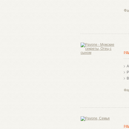
Фа
PA
А
Р
В
Фа
PA