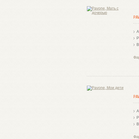
PA
А
Р
В
Фа
PA
А
Р
В
Фа