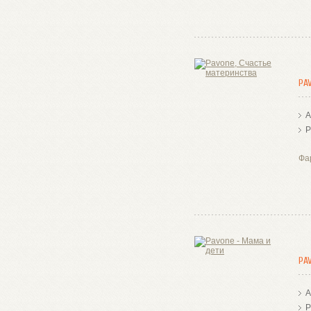
PA
А
Р
Фа
PA
А
Р