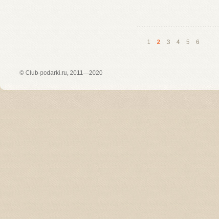
1
2
3
4
5
6
©
Club-podarki.ru
, 2011—2020