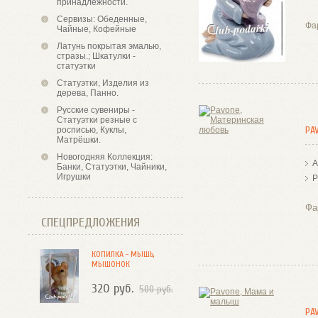
принадлежности.
Сервизы: Обеденные,
Фа
Чайные, Кофейные
Латунь покрытая эмалью,
стразы.; Шкатулки -
статуэтки
Статуэтки, Изделия из
дерева, Панно.
Русские сувениры -
Статуэтки резные с
PA
росписью, Куклы,
Матрёшки.
Новогодняя Коллекция:
А
Банки, Статуэтки, Чайники,
Игрушки
Р
Фа
СПЕЦПРЕДЛОЖЕНИЯ
КОПИЛКА - МЫШЬ,
МЫШОНОК
320 руб.
500 руб.
PA