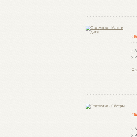
СТ
А
Р
Фа
СТ
А
Р