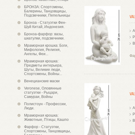
БРОНЗА: Спортсмены,
Балерины, Танцовщицы,
Подсвечники, Пепельницы
VA
Бронза - Статуэтки Фен-
Шуй Китай, Индонезия.
А
Бронза-фарфор: вазы,
Р
шкатулки, подсвечники.
В
Мраморная крошка: Боги,
Мифология, Религия,
Ангелы, Феи...
Фа
Мраморная крошка:
Предметы интерьера,
Шуты, Великие люди,
Спортсмены, Войны...
Венецианские маски
Veronese, Оловянные
статуэтки - Рыцари,
VA
Самураи, Войны
Полистоун - Профессии,
А
Люди.
Р
Мраморная крошка:
Животные, Птицы, Кашпо
В
Фарфор - Статуэтки,
Спортсмены, Танцовщицы,
Фа