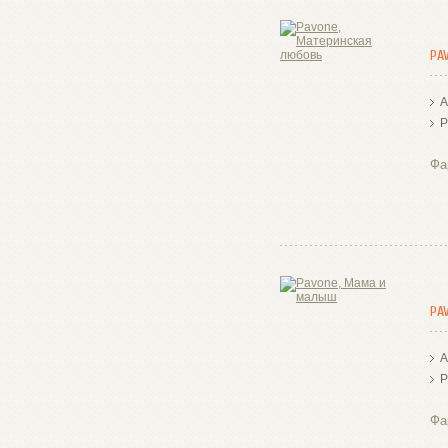
PA
А
Р
Фа
PA
А
Р
Фа