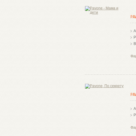
PA
А
Р
В
Фа
PA
А
Р
Фа