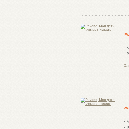
PA
А
Р
Фа
PA
А
Р