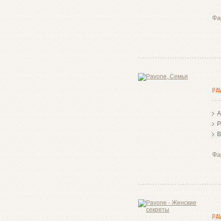
Фа
PA
А
Р
В
Фа
PA