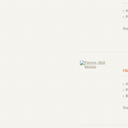
А
Р
Фа
PA
А
Р
В
Фа